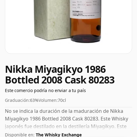
Nikka Miyagikyo 1986
Bottled 2008 Cask 80283
Este comercio podría no enviar a tu país
Graduación:
63%
Volumen:
70cl
No se indica la duración de la maduración de Nikka
Miyagikyo 1986 Bottled 2008 Cask 80283. Este Whisky
japonés fue destilado en la destilería Miyagikyo. Este
puede considerarse un whisky de mayor
Disponible en:
The Whisky Exchange