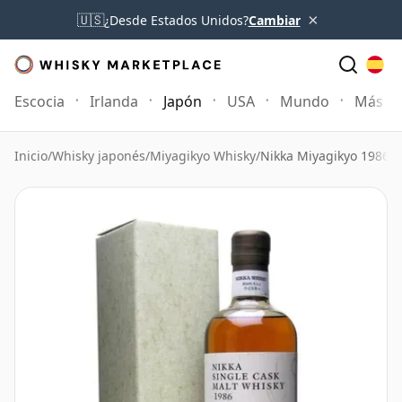
×
🇺🇸
¿Desde Estados Unidos?
Cambiar
Escocia
Irlanda
Japón
USA
Mundo
Más
Inicio
/
Whisky japonés
/
Miyagikyo Whisky
/
Nikka Miyagikyo 1986 B