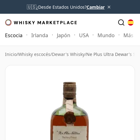
×
🇺🇸
¿Desde Estados Unidos?
Cambiar
Escocia
Irlanda
Japón
USA
Mundo
Más
Inicio
/
Whisky escocés
/
Dewar's Whisky
/
Ne Plus Ultra Dewar's Sp