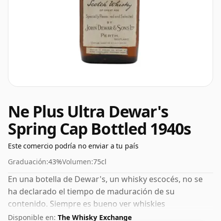
Ne Plus Ultra Dewar's
Spring Cap Bottled 1940s
Este comercio podría no enviar a tu país
Graduación:
43%
Volumen:
75cl
En una botella de Dewar's, un whisky escocés, no se
ha declarado el tiempo de maduración de su
contenido. Siempre es bueno ver whiskies
embotellados con un ABV del 43%; este se envía en el
Disponible en:
The Whisky Exchange