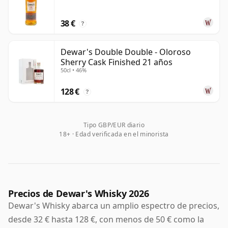
componen.
38 €
El atractivo de Dewar's reside en su equilibrio entre
?
accesibilidad y tradición. Es un blended Scotch de
confianza, con la suavidad suficiente para disfrutarlo
Dewar's Double Double - Oloroso
Sherry Cask Finished 21 años
en combinados sencillos y highballs, mientras que las
50cl • 46%
expresiones de mayor edad y acabado más cuidado
ofrecen mayor profundidad para quienes prefieren un
128 €
?
estilo más rico y refinado.
Tipo GBP/EUR diario
18+ · Edad verificada en el minorista
Precios de Dewar's Whisky 2026
Dewar's Whisky abarca un amplio espectro de precios,
desde 32 € hasta 128 €, con menos de 50 € como la