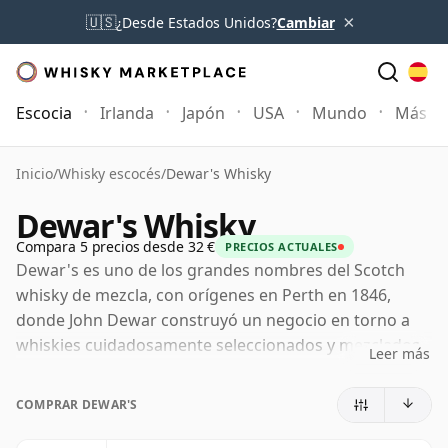
×
🇺🇸
¿Desde Estados Unidos?
Cambiar
Escocia
Irlanda
Japón
USA
Mundo
Más
Inicio
/
Whisky escocés
/
Dewar's Whisky
Dewar's Whisky
Compara 5 precios desde 32 €
PRECIOS ACTUALES
Dewar's es uno de los grandes nombres del Scotch
whisky de mezcla, con orígenes en Perth en 1846,
donde John Dewar construyó un negocio en torno a
whiskies cuidadosamente seleccionados y mezclados.
Leer más
La marca creció de forma notable bajo la dirección de
sus hijos, John Alexander y Tommy Dewar, cuya visión
COMPRAR DEWAR'S
internacional contribuyó a convertir Dewar's en un
nombre de referencia mundial del Scotch.