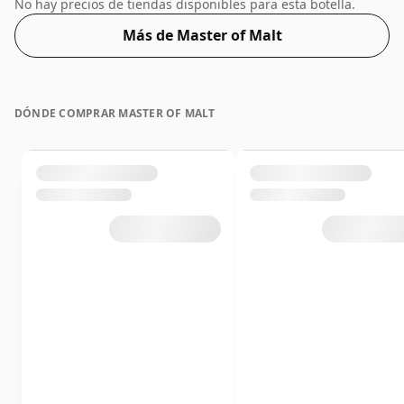
en una botella de 70 cl y se embotelló con una
No hay precios de tiendas disponibles para esta botella.
concentración del 40%.
Más de Master of Malt
DÓNDE COMPRAR MASTER OF MALT