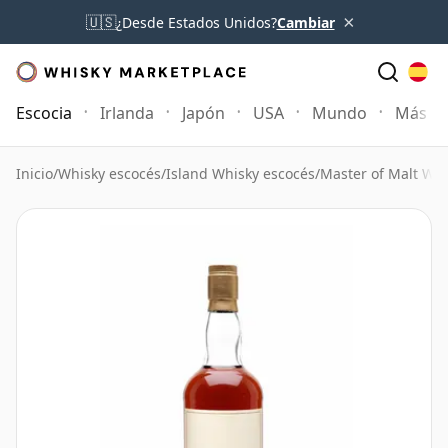
×
🇺🇸
¿Desde Estados Unidos?
Cambiar
Escocia
Irlanda
Japón
USA
Mundo
Más
Inicio
/
Whisky escocés
/
Island Whisky escocés
/
Master of Malt Whi