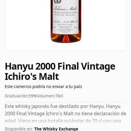
Hanyu 2000 Final Vintage
Ichiro's Malt
Este comercio podría no enviar a tu país
Graduación:
59%
Volumen:
70cl
Este whisky japonés fue destilado por Hanyu. Hanyu
2000 Final Vintage Ichiro's Malt no tiene declaración de
edad. Viene en una botella estándar de 70 cl con una
concentración no estándar del 59 %.
Disponible en:
The Whisky Exchange