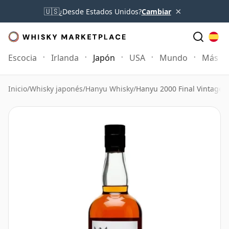
×
🇺🇸
¿Desde Estados Unidos?
Cambiar
Escocia
Irlanda
Japón
USA
Mundo
Más
Inicio
/
Whisky japonés
/
Hanyu Whisky
/
Hanyu 2000 Final Vintage I