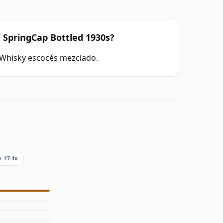
 SpringCap Bottled 1930s?
Whisky escocés mezclado
.
o
17.4x