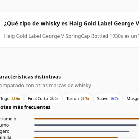
¿Qué tipo de whisky es Haig Gold Label George V
Haig Gold Label George V SpringCap Bottled 1930s es un
aracterísticas distintivas
omparado con otras marcas de whisky
Trigo
Final Corto
Turrón
Suave
Musg
28.9x
28.0x
21.7x
19.7x
otas más frecuentes
aramelo
umo
igero
ainilla