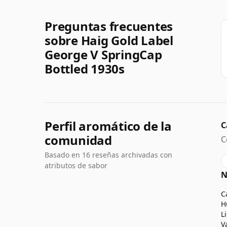
Preguntas frecuentes
sobre Haig Gold Label
George V SpringCap
Bottled 1930s
Perfil aromático de la
C
comunidad
C
Basado en 16 reseñas archivadas con
atributos de sabor
N
C
H
L
V