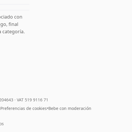
ociado con
go, final
 categoría.
7204643
·
VAT 519 9116 71
•
Preferencias de cookies
•
Bebe con moderación
os
l