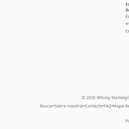
E
R
E
m
c
© 2026 Whisky Marketpl
Buscar
•
Sobre nosotros
•
Contacto
•
FAQ
•
Mapa del
P