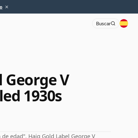
×
io
Buscar
l George V
led 1930s
n de edad". Haig Gold Label George V