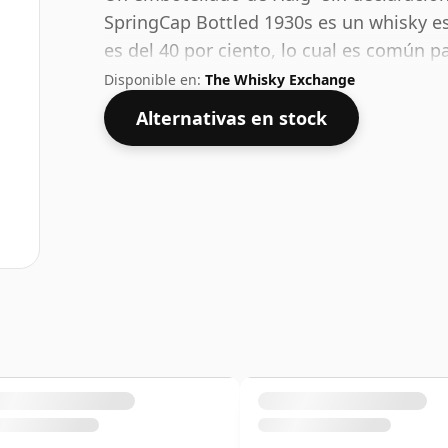
SpringCap Bottled 1930s es un whisky es
es del 40 por ciento, lo cual es común 
muchos whiskies de pura malta se embo
Disponible en:
The Whisky Exchange
estos días. El tamaño de la botella es de
Alternativas en stock