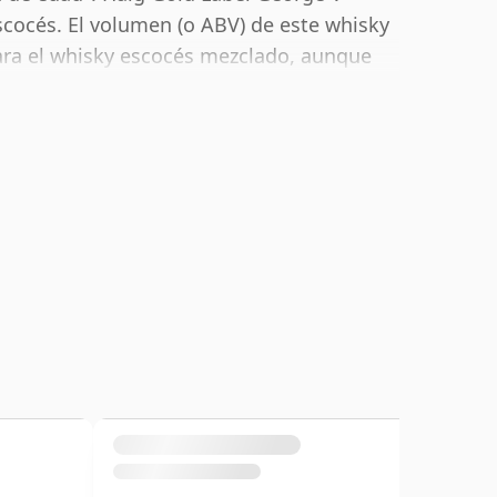
cocés. El volumen (o ABV) de este whisky
para el whisky escocés mezclado, aunque
tellan con concentraciones más altas en
 75cl.