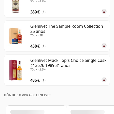
50cl • 48.2%
389 €
?
Glenlivet The Sample Room Collection
25 años
70cl • 43%
438 €
?
Glenlivet Mackillop's Choice Single Cask
#13626 1989 31 años
70cl • 42.3%
486 €
?
DÓNDE COMPRAR GLENLIVET