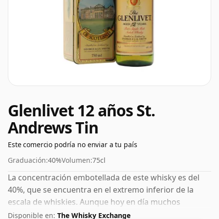
Glenlivet 12 años St.
Andrews Tin
Este comercio podría no enviar a tu país
Graduación:
40%
Volumen:
75cl
La concentración embotellada de este whisky es del
40%, que se encuentra en el extremo inferior de la
escala de whiskies. Aunque hoy en día muchos
consumidores presionan a los productores para que
Disponible en:
The Whisky Exchange