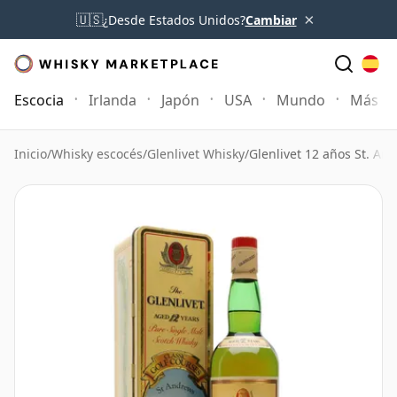
×
🇺🇸
¿Desde Estados Unidos?
Cambiar
Escocia
Irlanda
Japón
USA
Mundo
Más
Inicio
/
Whisky escocés
/
Glenlivet Whisky
/
Glenlivet 12 años St. An