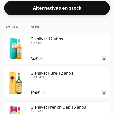
embotellen más cerca del 43% o 46%, todavía hay
Alternativas en stock
algunos whiskies finos de menor graduación.
TAMBIÉN DE GLENLIVET
Glenlivet 12 años
70cl • 40%
34 €
?
Glenlivet Pure 12 años
100cl • 43%
194 €
?
Glenlivet French Oak 15 años
70cl • 40%