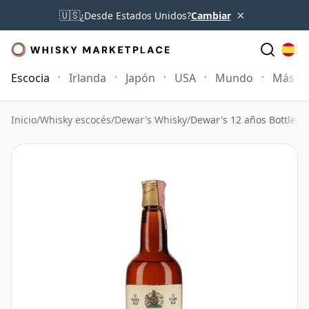
×
🇺🇸
¿Desde Estados Unidos?
Cambiar
Escocia
Irlanda
Japón
USA
Mundo
Más
Inicio
/
Whisky escocés
/
Dewar's Whisky
/
Dewar's 12 años Bottled 