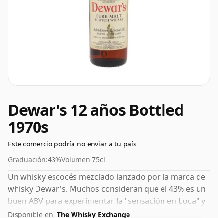
Dewar's 12 años Bottled
1970s
Este comercio podría no enviar a tu país
Graduación:
43%
Volumen:
75cl
Un whisky escocés mezclado lanzado por la marca de
whisky Dewar's. Muchos consideran que el 43% es un
buen ABV para experimentar la "sensación en boca" y
el sabor pleno del whisky.
Disponible en:
The Whisky Exchange