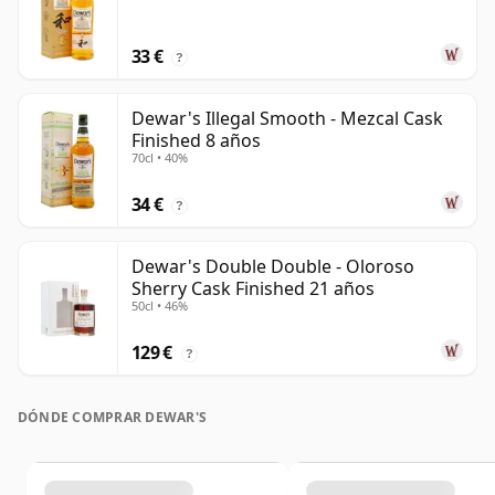
33 €
?
Dewar's Illegal Smooth - Mezcal Cask
Finished 8 años
70cl • 40%
34 €
?
Dewar's Double Double - Oloroso
Sherry Cask Finished 21 años
50cl • 46%
129 €
?
DÓNDE COMPRAR DEWAR'S