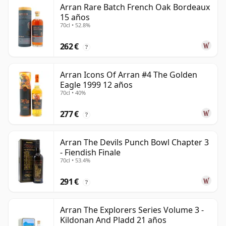
Arran Rare Batch French Oak Bordeaux
15 años
70cl • 52.8%
262 €
?
Arran Icons Of Arran #4 The Golden
Eagle 1999 12 años
70cl • 40%
277 €
?
Arran The Devils Punch Bowl Chapter 3
- Fiendish Finale
70cl • 53.4%
291 €
?
Arran The Explorers Series Volume 3 -
Kildonan And Pladd 21 años