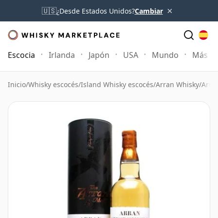
×
🇺🇸
¿Desde Estados Unidos?
Cambiar
Escocia
Irlanda
Japón
USA
Mundo
Más
Inicio
/
Whisky escocés
/
Island Whisky escocés
/
Arran Whisky
/
Arra