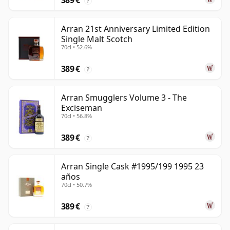
389 €
?
Arran 21st Anniversary Limited Edition
Single Malt Scotch
70cl • 52.6%
389 €
?
Arran Smugglers Volume 3 - The
Exciseman
70cl • 56.8%
389 €
?
Arran Single Cask #1995/199 1995 23
años
70cl • 50.7%
389 €
?