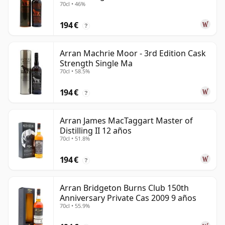
70cl • 46%
194 €
?
Arran Machrie Moor - 3rd Edition Cask
Strength Single Ma
70cl • 58.5%
194 €
?
Arran James MacTaggart Master of
Distilling II 12 años
70cl • 51.8%
194 €
?
Arran Bridgeton Burns Club 150th
Anniversary Private Cas 2009 9 años
70cl • 55.9%