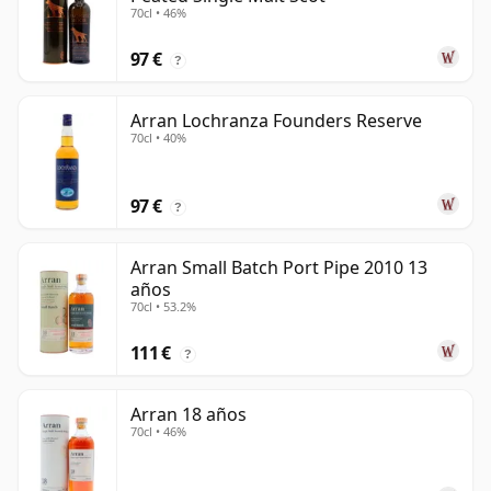
70cl • 46%
97 €
?
Arran Lochranza Founders Reserve
70cl • 40%
97 €
?
Arran Small Batch Port Pipe 2010 13
años
70cl • 53.2%
111 €
?
Arran 18 años
70cl • 46%