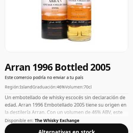
Arran 1996 Bottled 2005
Este comercio podría no enviar a tu país
Región:
Island
Graduación:
46%
Volumen:
70cl
Un embotellado de whisky escocés sin declaración de
edad. Arran 1996 Embotellado 2005 tiene su origen en
la destilería Arran. Con un volumen de 46% ABV, este
whisky se embotella con una concentración óptima
Disponible en:
The Whisky Exchange
para beber. Se disfruta solo o con una gota de agua.
Alternativas en stock