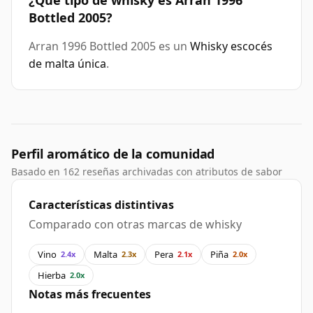
¿Qué tipo de whisky es Arran 1996
Bottled 2005?
Arran 1996 Bottled 2005 es un
Whisky escocés
de malta única
.
Perfil aromático de la comunidad
Basado en 162 reseñas archivadas con atributos de sabor
Características distintivas
Comparado con otras marcas de whisky
Vino
Malta
Pera
Piña
2.4x
2.3x
2.1x
2.0x
Hierba
2.0x
Notas más frecuentes