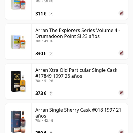
70cl • 50.4%
311 €
?
Arran The Explorers Series Volume 4 -
Drumadoon Point Si 23 años
70cl • 49.5%
330 €
?
Arran Xtra Old Particular Single Cask
#17849 1997 26 años
70cl • 51.9%
373 €
?
Arran Single Sherry Cask #018 1997 21
años
70cl • 42.4%