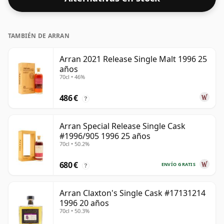
TAMBIÉN DE ARRAN
Arran 2021 Release Single Malt 1996 25
años
70cl • 46%
486 €
?
Arran Special Release Single Cask
#1996/905 1996 25 años
70cl • 50.2%
680 €
ENVÍO GRATIS
?
Arran Claxton's Single Cask #17131214
1996 20 años
70cl • 50.3%