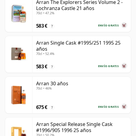
Arran The Explorers Series Volume 2 -
Lochranza Castle 21 años
70cl • 47.2%
583 €
ENVÍO GRATIS
?
Arran Single Cask #1995/251 1995 25
años
70cl • 52.4%
583 €
ENVÍO GRATIS
?
Arran 30 años
70cl • 46%
675 €
ENVÍO GRATIS
?
Arran Special Release Single Cask
#1996/905 1996 25 años
70cl • 50.2%