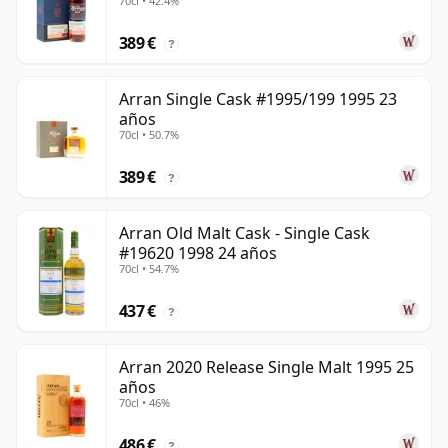
70cl • 42.4%
389 €
?
Arran Single Cask #1995/199 1995 23
años
70cl • 50.7%
389 €
?
Arran Old Malt Cask - Single Cask
#19620 1998 24 años
70cl • 54.7%
437 €
?
Arran 2020 Release Single Malt 1995 25
años
70cl • 46%
486 €
?