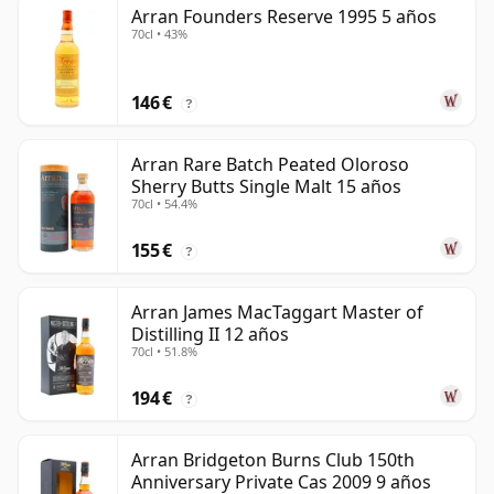
Arran Founders Reserve 1995 5 años
70cl • 43%
146 €
?
Arran Rare Batch Peated Oloroso
Sherry Butts Single Malt 15 años
70cl • 54.4%
155 €
?
Arran James MacTaggart Master of
Distilling II 12 años
70cl • 51.8%
194 €
?
Arran Bridgeton Burns Club 150th
Anniversary Private Cas 2009 9 años