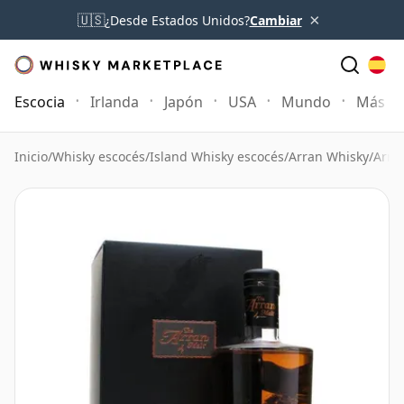
×
🇺🇸
¿Desde Estados Unidos?
Cambiar
Escocia
Irlanda
Japón
USA
Mundo
Más
Inicio
/
Whisky escocés
/
Island Whisky escocés
/
Arran Whisky
/
Arra