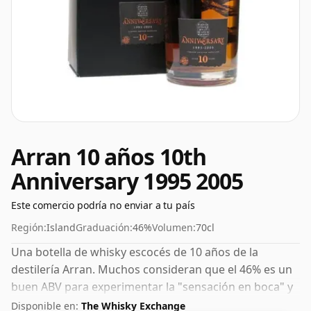
Arran 10 años 10th
Anniversary 1995 2005
Este comercio podría no enviar a tu país
Región:
Island
Graduación:
46%
Volumen:
70cl
Una botella de whisky escocés de 10 años de la
destilería Arran. Muchos consideran que el 46% es un
buen ABV para experimentar la "sensación en boca" y
el sabor pleno del whisky.
Disponible en:
The Whisky Exchange