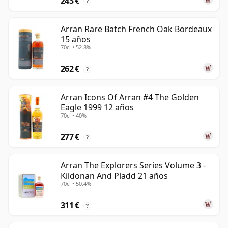
243 €
?
Arran Rare Batch French Oak Bordeaux
15 años
70cl • 52.8%
262 €
?
Arran Icons Of Arran #4 The Golden
Eagle 1999 12 años
70cl • 40%
277 €
?
Arran The Explorers Series Volume 3 -
Kildonan And Pladd 21 años
70cl • 50.4%
311 €
?