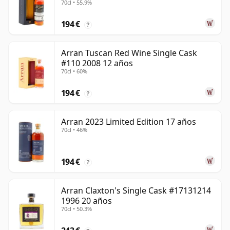
70cl • 55.9%
194 €
?
Arran Tuscan Red Wine Single Cask
#110 2008 12 años
70cl • 60%
194 €
?
Arran 2023 Limited Edition 17 años
70cl • 46%
194 €
?
Arran Claxton's Single Cask #17131214
1996 20 años
70cl • 50.3%