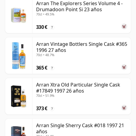
Arran The Explorers Series Volume 4 -
Drumadoon Point Si 23 años
70cl • 49.5%
330 €
?
Arran Vintage Bottlers Single Cask #365
1996 27 años
70cl • 48.7%
365 €
?
Arran Xtra Old Particular Single Cask
#17849 1997 26 años
70cl • 51.9%
373 €
?
Arran Single Sherry Cask #018 1997 21
años