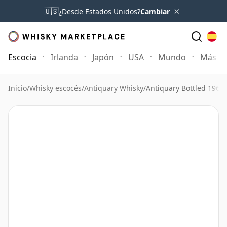
×
🇺🇸
¿Desde Estados Unidos?
Cambiar
Escocia
Irlanda
Japón
USA
Mundo
Más
Inicio
/
Whisky escocés
/
Antiquary Whisky
/
Antiquary Bottled 1960'