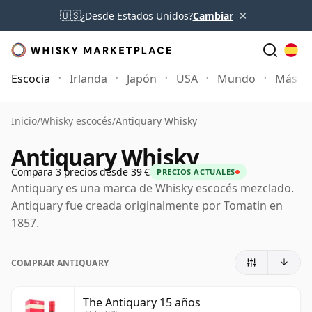
×
🇺🇸
¿Desde Estados Unidos?
Cambiar
Escocia
Irlanda
Japón
USA
Mundo
Más
Inicio
/
Whisky escocés
/
Antiquary Whisky
Antiquary Whisky
Compara 3 precios desde 39 €
PRECIOS ACTUALES
Antiquary es una marca de Whisky escocés mezclado.
Antiquary fue creada originalmente por Tomatin en
1857.
COMPRAR ANTIQUARY
The Antiquary 15 años