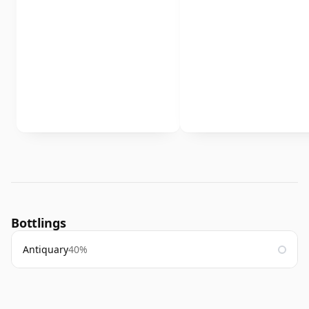
Bottlings
Antiquary
40%