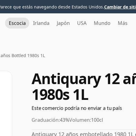
Parece que estás navegando desde Estados Unidos.
Cambiar de sit
Escocia
Irlanda
Japón
USA
Mundo
Más
 años Bottled 1980s 1L
Antiquary 12 a
1980s 1L
Este comercio podría no enviar a tu país
Graduación:
43%
Volumen:
100cl
Antiquary 12 años embotellado 1980 1L e