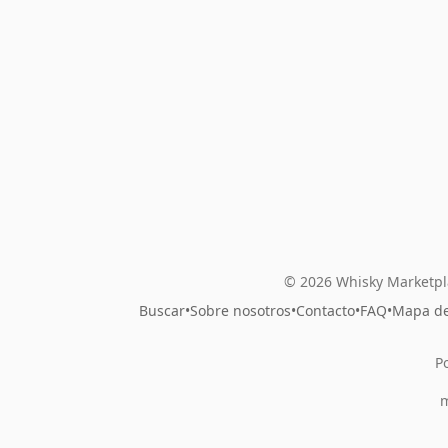
© 2026 Whisky Marketpl
Buscar
•
Sobre nosotros
•
Contacto
•
FAQ
•
Mapa del
P
m