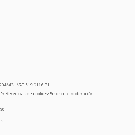
7204643
·
VAT 519 9116 71
•
Preferencias de cookies
•
Bebe con moderación
os
l
ís