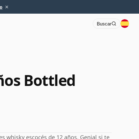
×
io
Buscar
ños Bottled
s whisky escocés de 12 años. Genial si te