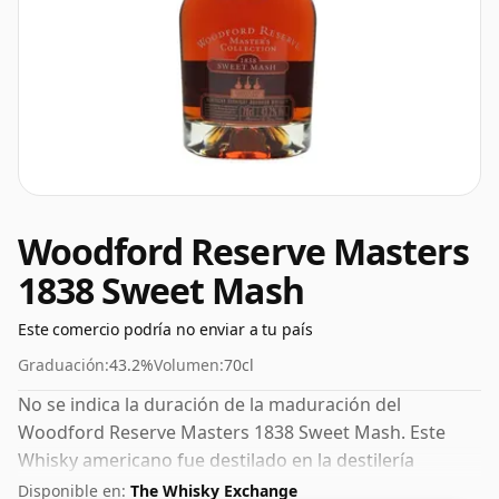
Woodford Reserve Masters
1838 Sweet Mash
Este comercio podría no enviar a tu país
Graduación:
43.2%
Volumen:
70cl
No se indica la duración de la maduración del
Woodford Reserve Masters 1838 Sweet Mash. Este
Whisky americano fue destilado en la destilería
Woodford Reserve. Siempre es bueno ver whiskies
Disponible en:
The Whisky Exchange