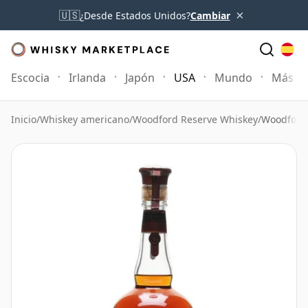
×
🇺🇸
¿Desde Estados Unidos?
Cambiar
Escocia
Irlanda
Japón
USA
Mundo
Más
Inicio
/
Whiskey americano
/
Woodford Reserve Whiskey
/
Woodford 