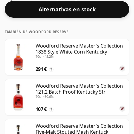
embotellados con un ABV de 43,2%; este se envía en el
Alternativas en stock
tamaño normal de 70 cl.
TAMBIÉN DE WOODFORD RESERVE
Woodford Reserve Master's Collection
1838 Style White Corn Kentucky
70cl • 45.2%
291 €
?
Woodford Reserve Master's Collection
121.2 Batch Proof Kentucky Str
70cl • 60.6%
107 €
?
Woodford Reserve Master's Collection
Five-Malt Stouted Mash Kentuck