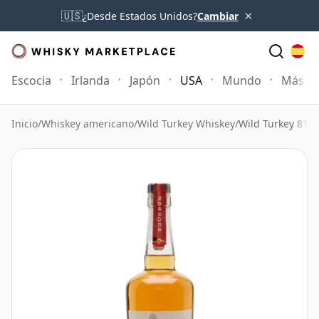
×
🇺🇸
¿Desde Estados Unidos?
Cambiar
Escocia
Irlanda
Japón
USA
Mundo
Más
Inicio
/
Whiskey americano
/
Wild Turkey Whiskey
/
Wild Turkey 81 