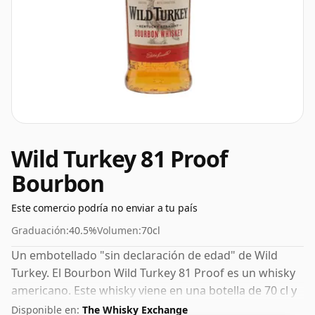
Wild Turkey 81 Proof
Bourbon
Este comercio podría no enviar a tu país
Graduación:
40.5%
Volumen:
70cl
Un embotellado "sin declaración de edad" de Wild
Turkey. El Bourbon Wild Turkey 81 Proof es un whisky
americano. Este whisky viene en una botella de 70 cl y
se embotelló con una concentración del 40,5%.
Disponible en:
The Whisky Exchange