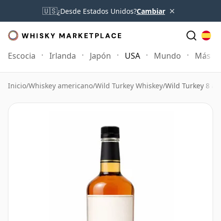
×
🇺🇸
¿Desde Estados Unidos?
Cambiar
Escocia
Irlanda
Japón
USA
Mundo
Más
Inicio
/
Whiskey americano
/
Wild Turkey Whiskey
/
Wild Turkey 8 añ