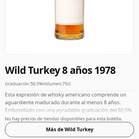
Wild Turkey 8 años 1978
Graduación:
50.5%
Volumen:
75cl
Esta expresión de whisky americano comprende un
aguardiente madurado durante al menos 8 años.
Embotellado con una agradable graduación del 50,5%,
este whisky se presenta en una botella de 75 cl.
No hay precios de tiendas disponibles para esta botella.
Más de Wild Turkey