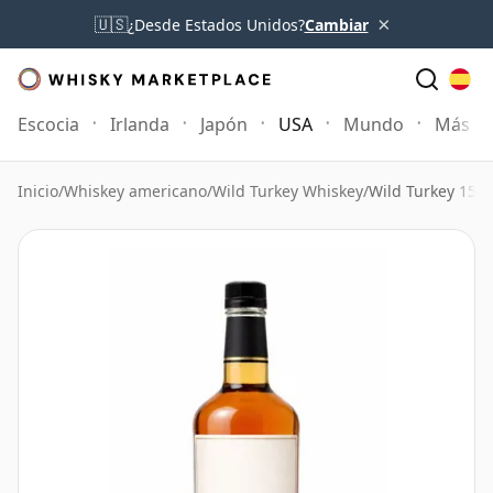
×
🇺🇸
¿Desde Estados Unidos?
Cambiar
Escocia
Irlanda
Japón
USA
Mundo
Más
Inicio
/
Whiskey americano
/
Wild Turkey Whiskey
/
Wild Turkey 15 a