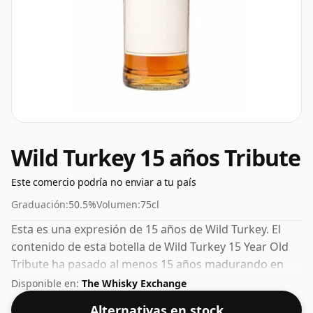
Wild Turkey 15 años Tribute
Este comercio podría no enviar a tu país
Graduación:
50.5%
Volumen:
75cl
Esta es una expresión de 15 años de Wild Turkey. El
contenido de esta botella de Wild Turkey 15 Year Old
Tribute ha pasado al menos 15 años madurando en
barricas de roble. Con un 50,5% ABV, este contenido de
Disponible en:
The Whisky Exchange
alcohol es más que aceptable. Embotellado en el
Alternativas en stock