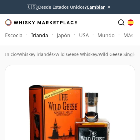
×
🇺🇸
¿Desde Estados Unidos?
Cambiar
Escocia
Irlanda
Japón
USA
Mundo
Más
Inicio
/
Whiskey irlandés
/
Wild Geese Whiskey
/
Wild Geese Single 