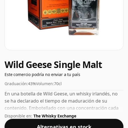
Wild Geese Single Malt
Este comercio podría no enviar a tu país
Graduación:
43%
Volumen:
70cl
En una botella de Wild Geese, un whisky irlandés, no
se ha declarado el tiempo de maduración de su
contenido. Embotellado con una concentración cada
vez más popular del 43%, que es un ABV para beber
Disponible en:
The Whisky Exchange
respetable.
Alternativas en stock