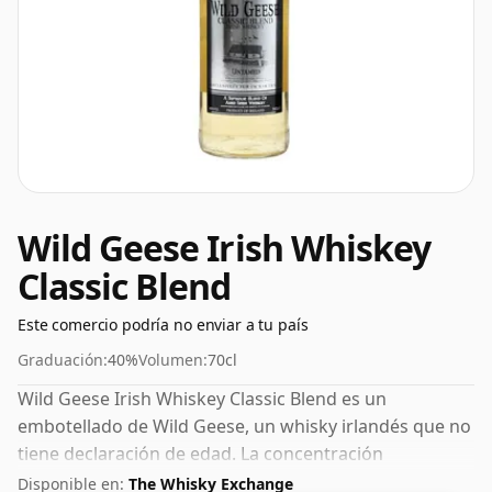
Wild Geese Irish Whiskey
Classic Blend
Este comercio podría no enviar a tu país
Graduación:
40%
Volumen:
70cl
Wild Geese Irish Whiskey Classic Blend es un
embotellado de Wild Geese, un whisky irlandés que no
tiene declaración de edad. La concentración
embotellada de este whisky es del 40%, que se
Disponible en:
The Whisky Exchange