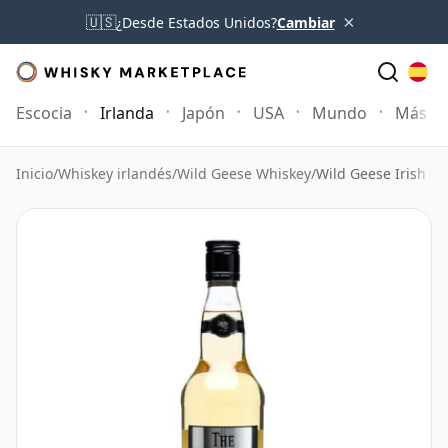
×
🇺🇸
¿Desde Estados Unidos?
Cambiar
Escocia
Irlanda
Japón
USA
Mundo
Más
Inicio
/
Whiskey irlandés
/
Wild Geese Whiskey
/
Wild Geese Irish Wh