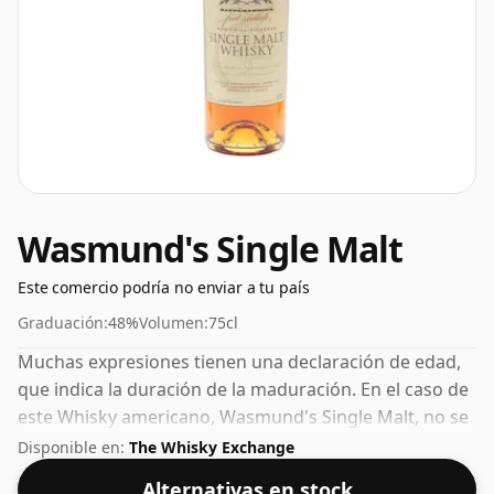
Wasmund's Single Malt
Este comercio podría no enviar a tu país
Graduación:
48%
Volumen:
75cl
Muchas expresiones tienen una declaración de edad,
que indica la duración de la maduración. En el caso de
este Whisky americano, Wasmund's Single Malt, no se
ha especificado ningún tiempo de maduración. El ABV
Disponible en:
The Whisky Exchange
de este whisky es un gratificante 48%.
Alternativas en stock