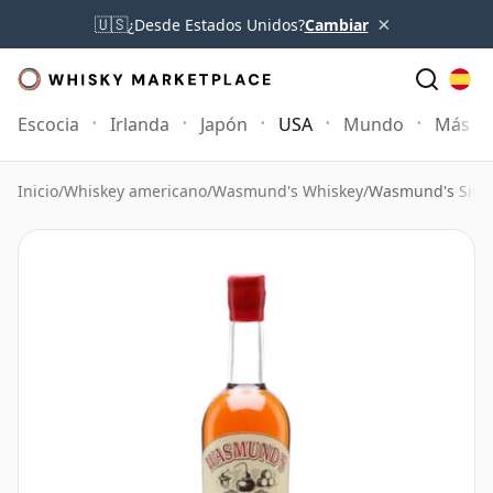
×
🇺🇸
¿Desde Estados Unidos?
Cambiar
Escocia
Irlanda
Japón
USA
Mundo
Más
Inicio
/
Whiskey americano
/
Wasmund's Whiskey
/
Wasmund's Singl