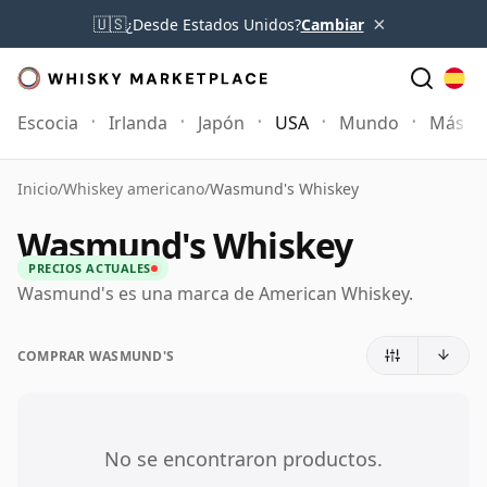
×
🇺🇸
¿Desde Estados Unidos?
Cambiar
Escocia
Irlanda
Japón
USA
Mundo
Más
Inicio
/
Whiskey americano
/
Wasmund's Whiskey
Wasmund's Whiskey
PRECIOS ACTUALES
Wasmund's es una marca de American Whiskey.
COMPRAR WASMUND'S
No se encontraron productos.