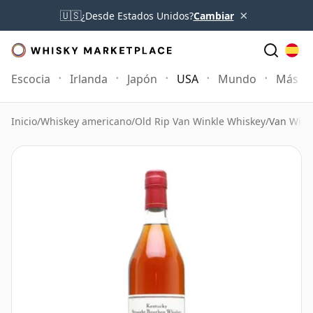
×
🇺🇸
¿Desde Estados Unidos?
Cambiar
Escocia
Irlanda
Japón
USA
Mundo
Más
Inicio
/
Whiskey americano
/
Old Rip Van Winkle Whiskey
/
Van Wink