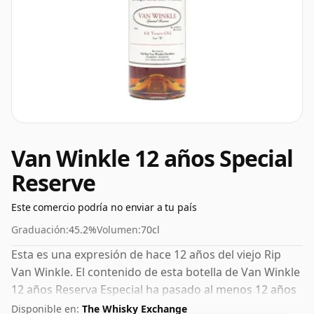
Van Winkle 12 años Special
Reserve
Este comercio podría no enviar a tu país
Graduación:
45.2%
Volumen:
70cl
Esta es una expresión de hace 12 años del viejo Rip
Van Winkle. El contenido de esta botella de Van Winkle
12 años Reserva Especial ha pasado al menos 12 años
madurando en barricas de roble. Viene en una botella
Disponible en:
The Whisky Exchange