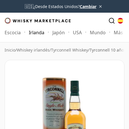
×
🇺🇸
¿Desde Estados Unidos?
Cambiar
Escocia
Irlanda
Japón
USA
Mundo
Más
Inicio
/
Whiskey irlandés
/
Tyrconnell Whiskey
/
Tyrconnell 10 años 