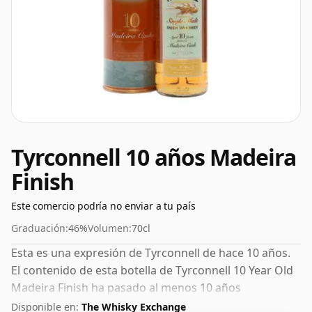
Tyrconnell 10 años Madeira
Finish
Este comercio podría no enviar a tu país
Graduación:
46%
Volumen:
70cl
Esta es una expresión de Tyrconnell de hace 10 años.
El contenido de esta botella de Tyrconnell 10 Year Old
Madeira Finish ha pasado al menos 10 años
madurando en barricas de roble. Muchos consideran
Disponible en:
The Whisky Exchange