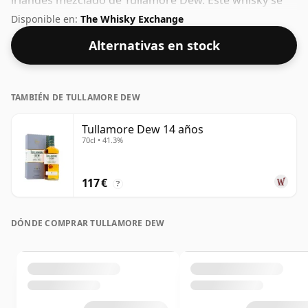
irlandés mezclado de Tullamore Dew. Este whisky se
embotelló con la concentración estándar de 40% ABV y
Disponible en:
The Whisky Exchange
viene en una botella de 70 cl.
Alternativas en stock
TAMBIÉN DE TULLAMORE DEW
Tullamore Dew 14 años
70cl • 41.3%
117 €
?
DÓNDE COMPRAR TULLAMORE DEW