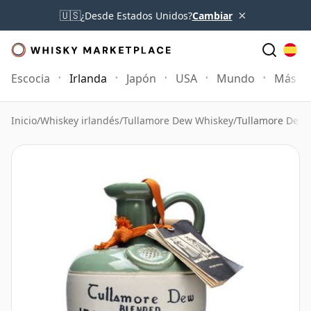
×
🇺🇸
¿Desde Estados Unidos?
Cambiar
Escocia
Irlanda
Japón
USA
Mundo
Más
Inicio
/
Whiskey irlandés
/
Tullamore Dew Whiskey
/
Tullamore Dew 