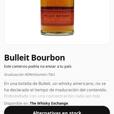
Bulleit Bourbon
Este comercio podría no enviar a tu país
Graduación:
45%
Volumen:
70cl
En una botella de Bulleit, un whisky americano, no se
ha declarado el tiempo de maduración del contenido.
Embotellado con una concentración cada vez más
popular del 45%, que es un ABV para beber respetable.
Disponible en:
The Whisky Exchange
Alternativas en stock