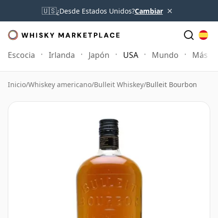
×
🇺🇸
¿Desde Estados Unidos?
Cambiar
Escocia
Irlanda
Japón
USA
Mundo
Más
Inicio
/
Whiskey americano
/
Bulleit Whiskey
/
Bulleit Bourbon