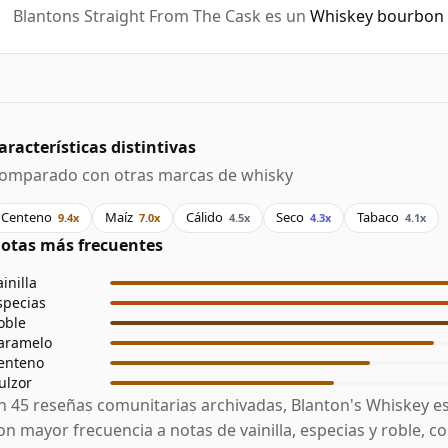
Blantons Straight From The Cask es un
Whiskey bourbon 
aracterísticas distintivas
omparado con otras marcas de whisky
Centeno
Maíz
Cálido
Seco
Tabaco
9.4x
7.0x
4.5x
4.3x
4.1x
otas más frecuentes
ainilla
specias
oble
aramelo
enteno
ulzor
n 45 reseñas comunitarias archivadas, Blanton's Whiskey e
on mayor frecuencia a notas de vainilla, especias y roble, c