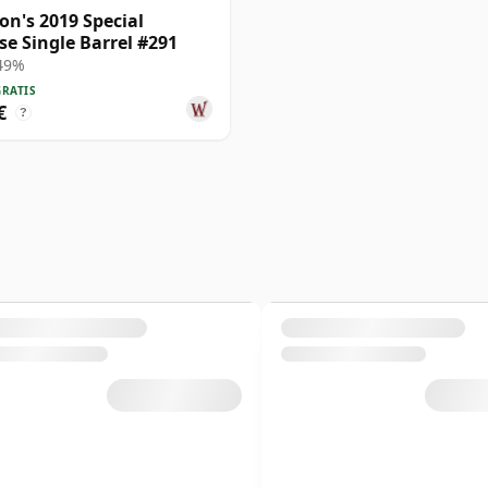
on's 2019 Special
se Single Barrel #291
 49%
GRATIS
€
?