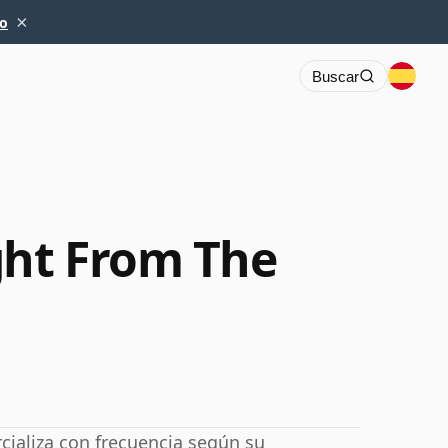
×
io
Buscar
ght From The
cializa con frecuencia según su