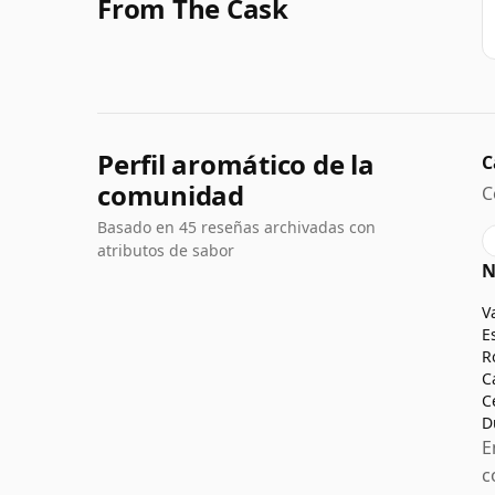
From The Cask
Perfil aromático de la
C
comunidad
C
Basado en 45 reseñas archivadas con
atributos de sabor
N
V
E
R
C
C
D
E
c