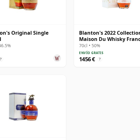
on's Original Single
Blanton's 2022 Collection
l
Maison Du Whisky Fran
Edit
 46.5%
70cl • 50%
ENVÍO GRATIS
1456 €
?
?