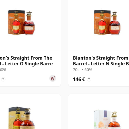
on's Straight From The
Blanton's Straight From
l - Letter O Single Barre
Barrel - Letter N Single 
 60%
70cl • 60%
146 €
?
?