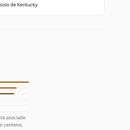
solo de Kentucky
.
stá asociado
on centeno,