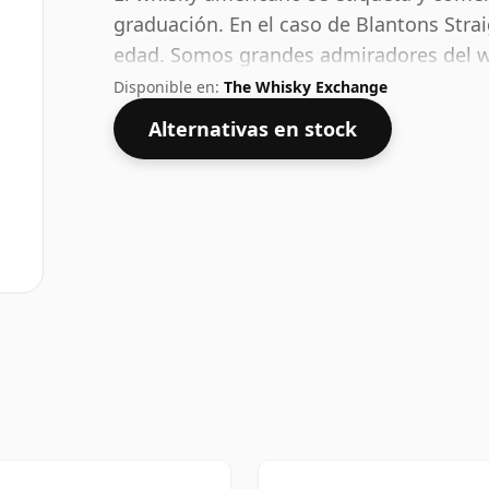
graduación. En el caso de Blantons Stra
edad. Somos grandes admiradores del w
y este embotellado tiene un bonito 66,2
Disponible en:
The Whisky Exchange
Alternativas en stock