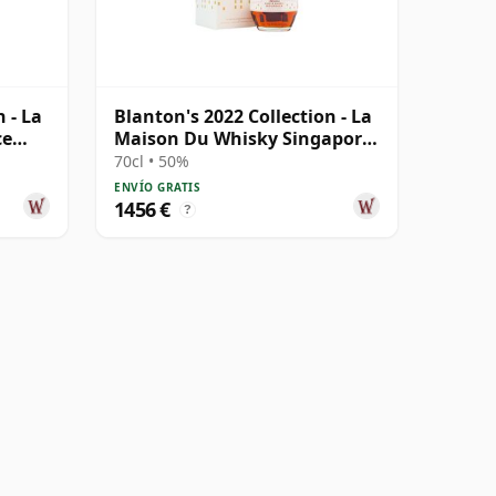
 - La
Blanton's 2022 Collection - La
ce
Maison Du Whisky Singapore
E
70cl • 50%
ENVÍO GRATIS
1456 €
?