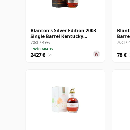
Blanton's Silver Edition 2003
Blant
Single Barrel Kentucky
Barre
Straigh
70cl • 49%
70cl •
ENVÍO GRATIS
2427 €
78 €
?