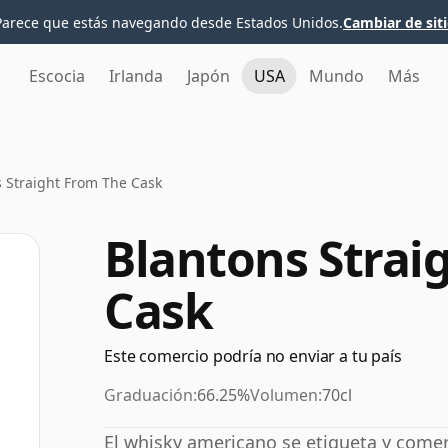
Parece que estás navegando desde Estados Unidos.
Cambiar de sit
Escocia
Irlanda
Japón
USA
Mundo
Más
 Straight From The Cask
Blantons Strai
Cask
Este comercio podría no enviar a tu país
Graduación:
66.25%
Volumen:
70cl
El whisky americano se etiqueta y comer