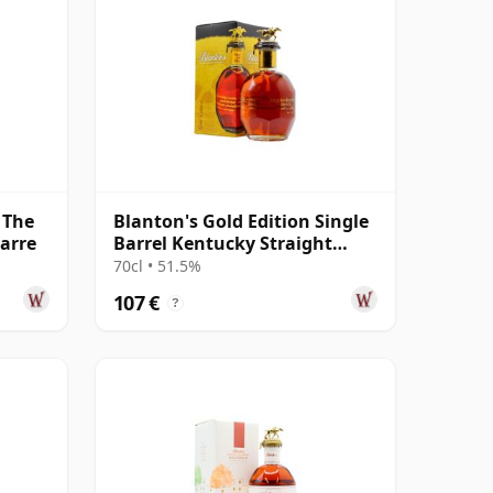
 The
Blanton's Gold Edition Single
Barre
Barrel Kentucky Straight
Bourb
70cl • 51.5%
107 €
?