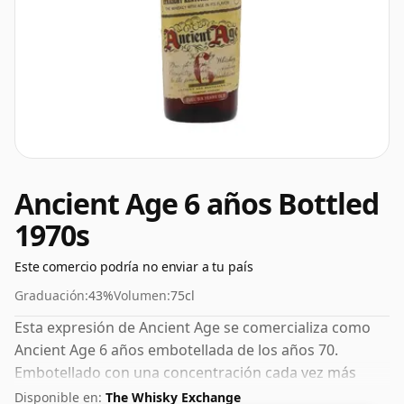
Ancient Age 6 años Bottled
1970s
Este comercio podría no enviar a tu país
Graduación:
43%
Volumen:
75cl
Esta expresión de Ancient Age se comercializa como
Ancient Age 6 años embotellada de los años 70.
Embotellado con una concentración cada vez más
popular del 43%, que es un ABV para beber respetable.
Disponible en:
The Whisky Exchange