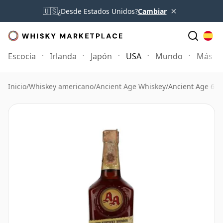
×
🇺🇸
¿Desde Estados Unidos?
Cambiar
Escocia
Irlanda
Japón
USA
Mundo
Más
Inicio
/
Whiskey americano
/
Ancient Age Whiskey
/
Ancient Age 6 a