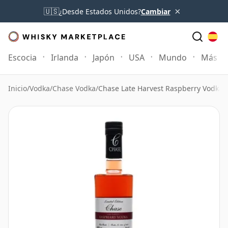
×
🇺🇸
¿Desde Estados Unidos?
Cambiar
Escocia
Irlanda
Japón
USA
Mundo
Más
Inicio
/
Vodka
/
Chase Vodka
/
Chase Late Harvest Raspberry Vodka