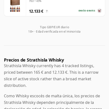
tipo de equilibrio y textura que explica por qué ha sido
70cl • 43%
valorado durante tanto tiempo tanto por los maestros
12.133 €
ENVÍO GRATIS
?
mezcladores como por los aficionados al single malt.
El encanto de Strathisla reside en la forma en que
Tipo GBP/EUR diario
combina un patrimonio visible con una utilidad
18+ · Edad verificada en el minorista
discreta. Tras los edificios de la destilería, dignos de
una postal, se esconde una malta que sigue siendo
fundamental para uno de los grandes blends del
Scotch whisky, y que aun así posee la elegancia y el
Precios de Strathisla Whisky
carácter suficientes para brillar con luz propia.
Strathisla Whisky currently has 4 tracked listings,
priced between 165 € and 12.133 €. This is a narrow
slice of active stock rather than a broad market
distribution.
Como Whisky escocés de malta única, los precios de
Strathisla Whisky dependen principalmente de la
declaración de edad, la selección de barrica, la rareza