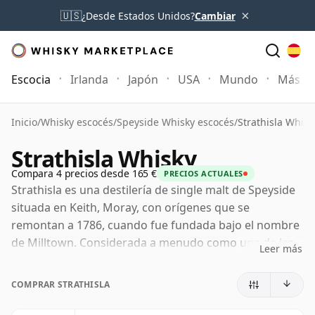
×
🇺🇸
¿Desde Estados Unidos?
Cambiar
Escocia
Irlanda
Japón
USA
Mundo
Más
Inicio
/
Whisky escocés
/
Speyside Whisky escocés
/
Strathisla Whisk
Strathisla Whisky
Compara 4 precios desde 165 €
PRECIOS ACTUALES
Strathisla es una destilería de single malt de Speyside
situada en Keith, Moray, con orígenes que se
remontan a 1786, cuando fue fundada bajo el nombre
de Milltown. Considerada a menudo como una de las
Leer más
destilerías en funcionamiento continuo más antiguas
de Escocia, se ha convertido en uno de los nombres
COMPRAR STRATHISLA
más pintorescos y con mayor resonancia histórica del
portfolio de Chivas Brothers.