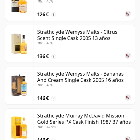
madera.
70cl • 45%
126 €
Strathclyde sirve como útil recordatorio de que el
?
Scotch whisky no se sustenta únicamente en el single
malt. Detrás de muchas mezclas famosas se
Strathclyde Wemyss Malts - Citrus
Scent Single Cask 2005 13 años
encuentra un whisky de grano de verdadera
70cl • 46%
importancia, y cuando el Strathclyde maduro se
embotella por sí solo, puede resultar elegante,
136 €
?
dulcemente redondo y discretamente complejo.
Strathclyde Wemyss Malts - Bananas
And Cream Single Cask 2005 16 años
70cl • 46%
146 €
?
Strathclyde Murray McDavid Mission
Gold Series PX Cask Finish 1987 37 años
70cl • 44.9%
146 €