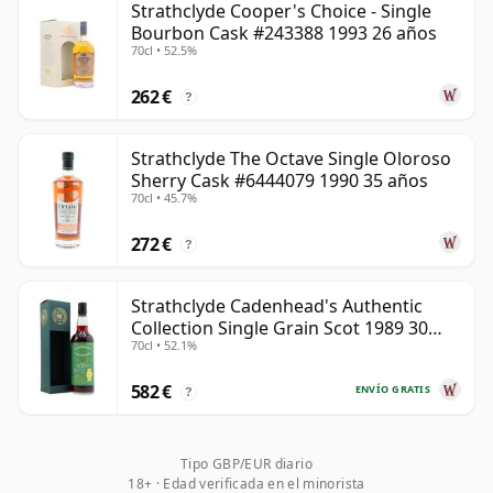
Strathclyde Cooper's Choice - Single
Bourbon Cask #243388 1993 26 años
70cl • 52.5%
262 €
?
Strathclyde The Octave Single Oloroso
Sherry Cask #6444079 1990 35 años
70cl • 45.7%
272 €
?
Strathclyde Cadenhead's Authentic
Collection Single Grain Scot 1989 30
70cl • 52.1%
años
582 €
ENVÍO GRATIS
?
Tipo GBP/EUR diario
18+ · Edad verificada en el minorista