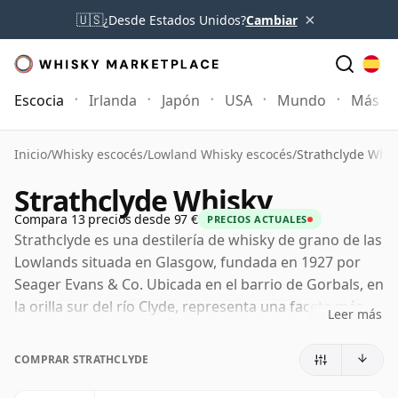
×
🇺🇸
¿Desde Estados Unidos?
Cambiar
Escocia
Irlanda
Japón
USA
Mundo
Más
Inicio
/
Whisky escocés
/
Lowland Whisky escocés
/
Strathclyde Whis
Strathclyde Whisky
Compara 13 precios desde 97 €
PRECIOS ACTUALES
Strathclyde es una destilería de whisky de grano de las
Lowlands situada en Glasgow, fundada en 1927 por
Seager Evans & Co. Ubicada en el barrio de Gorbals, en
la orilla sur del río Clyde, representa una faceta más
Leer más
industrial del Scotch whisky: a gran escala, urbana y
centrada en el aguardiente de grano que aporta
COMPRAR STRATHCLYDE
estructura y equilibrio a muchos whiskies de mezcla.