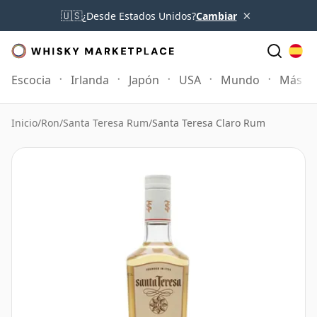
×
🇺🇸
¿Desde Estados Unidos?
Cambiar
Escocia
Irlanda
Japón
USA
Mundo
Más
Inicio
/
Ron
/
Santa Teresa Rum
/
Santa Teresa Claro Rum