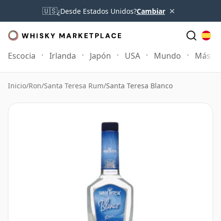
×
🇺🇸
¿Desde Estados Unidos?
Cambiar
Escocia
Irlanda
Japón
USA
Mundo
Más
Inicio
/
Ron
/
Santa Teresa Rum
/
Santa Teresa Blanco