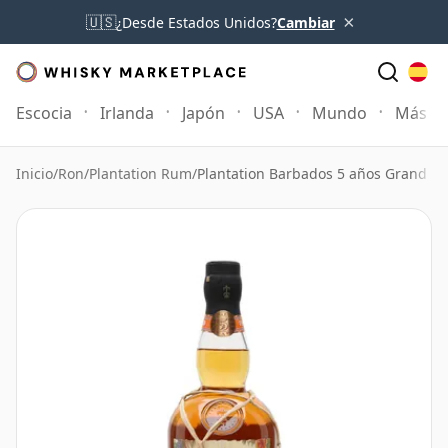
×
🇺🇸
¿Desde Estados Unidos?
Cambiar
Escocia
Irlanda
Japón
USA
Mundo
Más
Inicio
/
Ron
/
Plantation Rum
/
Plantation Barbados 5 años Grand R