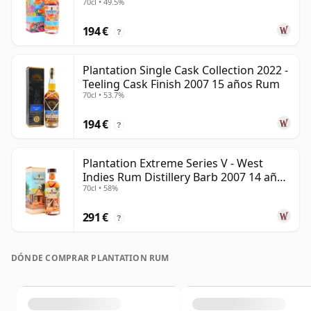
70cl • 49.5%
194 €
?
Plantation Single Cask Collection 2022 -
Teeling Cask Finish 2007 15 años Rum
70cl • 53.7%
194 €
?
Plantation Extreme Series V - West
Indies Rum Distillery Barb 2007 14 años
70cl • 58%
Rum
291 €
?
DÓNDE COMPRAR PLANTATION RUM