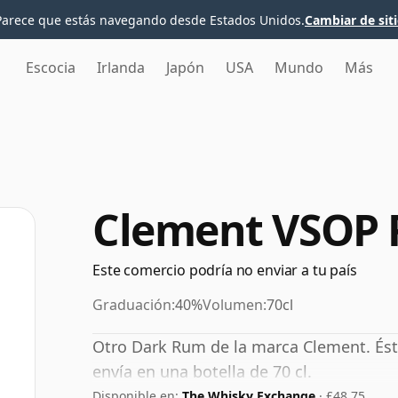
Parece que estás navegando desde Estados Unidos.
Cambiar de sit
Escocia
Irlanda
Japón
USA
Mundo
Más
Clement VSOP
Este comercio podría no enviar a tu país
Graduación:
40%
Volumen:
70cl
Otro Dark Rum de la marca Clement. Ést
envía en una botella de 70 cl.
Disponible en:
The Whisky Exchange
· £48.75