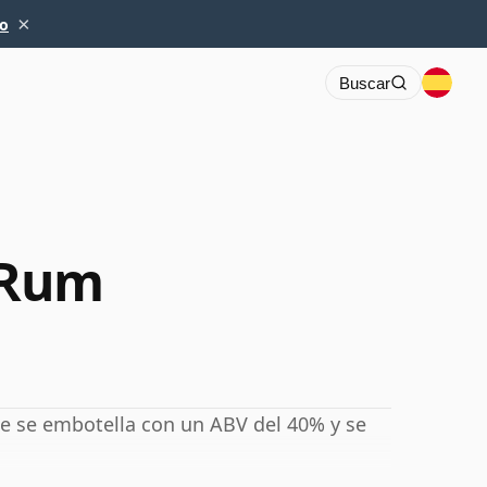
×
io
Buscar
 Rum
e se embotella con un ABV del 40% y se