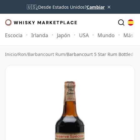
×
🇺🇸
¿Desde Estados Unidos?
Cambiar
Escocia
Irlanda
Japón
USA
Mundo
Más
Inicio
/
Ron
/
Barbancourt Rum
/
Barbancourt 5 Star Rum Bottled 1