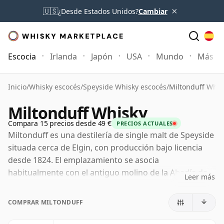
×
🇺🇸
¿Desde Estados Unidos?
Cambiar
Escocia
Irlanda
Japón
USA
Mundo
Más
Inicio
/
Whisky escocés
/
Speyside Whisky escocés
/
Miltonduff Whis
Miltonduff Whisky
Compara 15 precios desde 49 €
PRECIOS ACTUALES
Miltonduff es una destilería de single malt de Speyside
situada cerca de Elgin, con producción bajo licencia
desde 1824. El emplazamiento se asocia
habitualmente con el antiguo molino de la Abadía de
Leer más
Pluscarden, y la historia temprana de la destilería
refleja la larga vinculación de la zona con la agricultura
COMPRAR MILTONDUFF
y la destilación ilegal antes de que el sector se
formalizara.