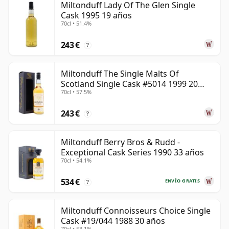
Miltonduff Lady Of The Glen Single
Cask 1995 19 años
70cl • 51.4%
243 €
?
Miltonduff The Single Malts Of
Scotland Single Cask #5014 1999 20
70cl • 57.5%
años
243 €
?
Miltonduff Berry Bros & Rudd -
Exceptional Cask Series 1990 33 años
70cl • 54.1%
534 €
ENVÍO GRATIS
?
Miltonduff Connoisseurs Choice Single
Cask #19/044 1988 30 años
70cl • 53.1%