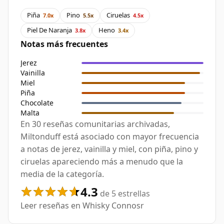
Piña
Pino
Ciruelas
7.0x
5.5x
4.5x
Piel De Naranja
Heno
3.8x
3.4x
Notas más frecuentes
Jerez
Vainilla
Miel
Piña
Chocolate
Malta
En 30 reseñas comunitarias archivadas,
Miltonduff está asociado con mayor frecuencia
a notas de jerez, vainilla y miel, con piña, pino y
ciruelas apareciendo más a menudo que la
media de la categoría.
4.3
de 5 estrellas
Leer reseñas en Whisky Connosr