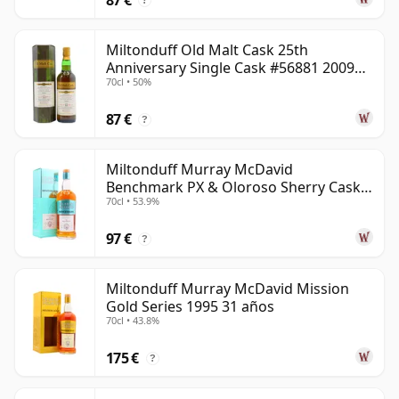
?
Miltonduff Old Malt Cask 25th
Anniversary Single Cask #56881 2009
70cl • 50%
13 años
87 €
?
Miltonduff Murray McDavid
Benchmark PX & Oloroso Sherry Cask
70cl • 53.9%
2008 15 años
97 €
?
Miltonduff Murray McDavid Mission
Gold Series 1995 31 años
70cl • 43.8%
175 €
?