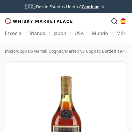
×
🇺🇸
¿Desde Estados Unidos?
Cambiar
Escocia
Irlanda
Japón
USA
Mundo
Más
Inicio
/
Cognac
/
Martell Cognac
/
Martell VS Cognac Bottled 1970s