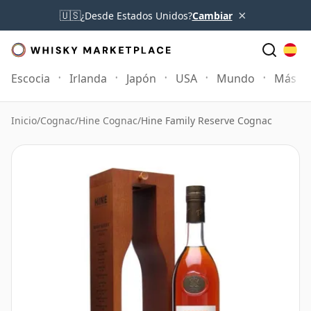
×
🇺🇸
¿Desde Estados Unidos?
Cambiar
Escocia
Irlanda
Japón
USA
Mundo
Más
Inicio
/
Cognac
/
Hine Cognac
/
Hine Family Reserve Cognac