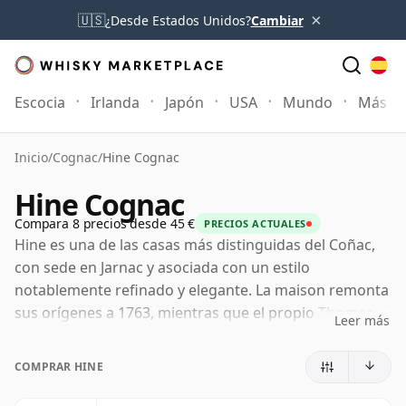
×
🇺🇸
¿Desde Estados Unidos?
Cambiar
Escocia
Irlanda
Japón
USA
Mundo
Más
Inicio
/
Cognac
/
Hine Cognac
Hine Cognac
Compara 8 precios desde 45 €
PRECIOS ACTUALES
Hine es una de las casas más distinguidas del Coñac,
con sede en Jarnac y asociada con un estilo
notablemente refinado y elegante. La maison remonta
sus orígenes a 1763, mientras que el propio Thomas
Leer más
Hine llegó más tarde desde Dorset, se casó con la
familia Delamain y llegó a dar a la casa su identidad
COMPRAR HINE
perdurable. Esa combinación de herencia inglesa y
tradición charentesa sigue siendo fundamental para el