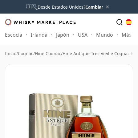
×
🇺🇸
¿Desde Estados Unidos?
Cambiar
Escocia
Irlanda
Japón
USA
Mundo
Más
Inicio
/
Cognac
/
Hine Cognac
/
Hine Antique Tres Vieille Cognac Bot