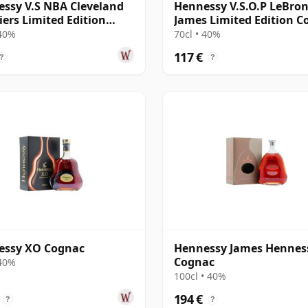
ssy V.S NBA Cleveland
Hennessy V.S.O.P LeBro
iers Limited Edition
James Limited Edition C
ac
 40%
70cl • 40%
117 €
?
?
essy XO Cognac
Hennessy James Hennes
Cognac
 40%
100cl • 40%
194 €
?
?