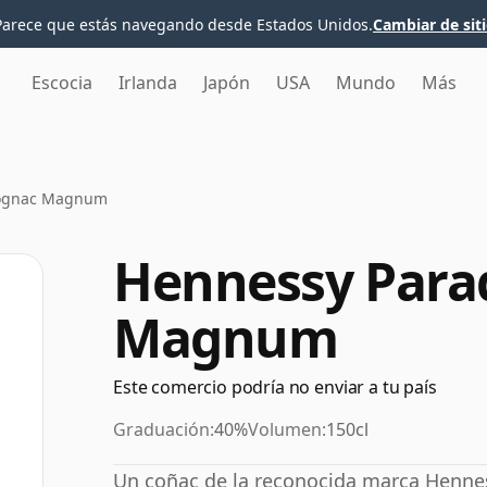
Parece que estás navegando desde Estados Unidos.
Cambiar de sit
Escocia
Irlanda
Japón
USA
Mundo
Más
Cognac Magnum
Hennessy Para
Magnum
Este comercio podría no enviar a tu país
Graduación:
40%
Volumen:
150cl
Un coñac de la reconocida marca Henne