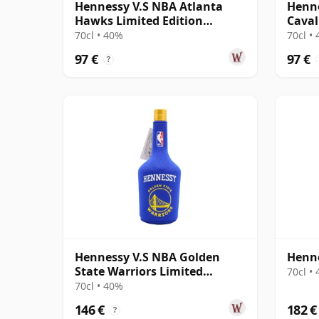
Hennessy V.S NBA Atlanta
Henne
Hawks Limited Edition
Caval
Cognac
Cogn
70cl • 40%
70cl •
97 €
97 €
?
Hennessy V.S NBA Golden
Henn
State Warriors Limited
70cl •
Edition Cognac
70cl • 40%
146 €
182 €
?