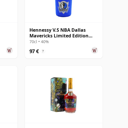
Hennessy V.S NBA Dallas
Mavericks Limited Edition
Cognac
70cl • 40%
97 €
?