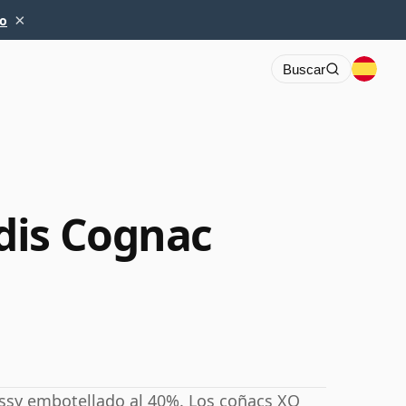
×
io
Buscar
dis Cognac
ssy embotellado al 40%. Los coñacs XO