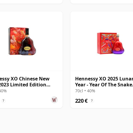
essy XO Chinese New
Hennessy XO 2025 Luna
2023 Limited Edition
Year - Year Of The Snake
ac
Cognac
 40%
70cl • 40%
220 €
?
?