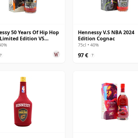
ssy 50 Years Of Hip Hop
Hennessy V.S NBA 2024
 Limited Edition VS
Edition Cognac
ac
 40%
75cl • 40%
97 €
?
?