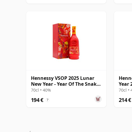
Hennessy VSOP 2025 Lunar
Henn
New Year - Year Of The Snake
Year 
Cognac
Cogn
70cl • 40%
70cl •
194 €
214 €
?