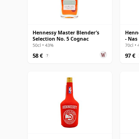
Hennessy Master Blender’s
Henne
Selection No. 5 Cognac
- Nas
Cogn
50cl • 43%
70cl •
58 €
97 €
?