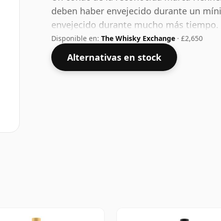
deben haber envejecido durante un mí
envejecido durante mucho más tiempo. S
Disponible en:
The Whisky Exchange
· £2,650
Alternativas en stock