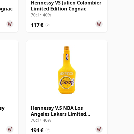
n
Hennessy VS Julien Colombier
ognac
Limited Edition Cognac
70cl • 40%
117 €
?
sy
Hennessy V.S NBA Los
Angeles Lakers Limited
Edition Cognac
70cl • 40%
194 €
?