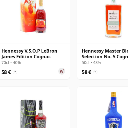
Hennessy V.S.O.P LeBron
Hennessy Master Bl
James Edition Cognac
Selection No. 5 Cog
70cl • 40%
50cl • 43%
58 €
58 €
?
?