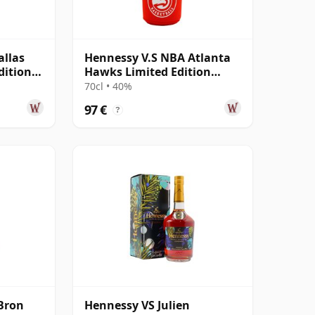
allas
Hennessy V.S NBA Atlanta
dition
Hawks Limited Edition
Cognac
70cl • 40%
97 €
?
eBron
Hennessy VS Julien