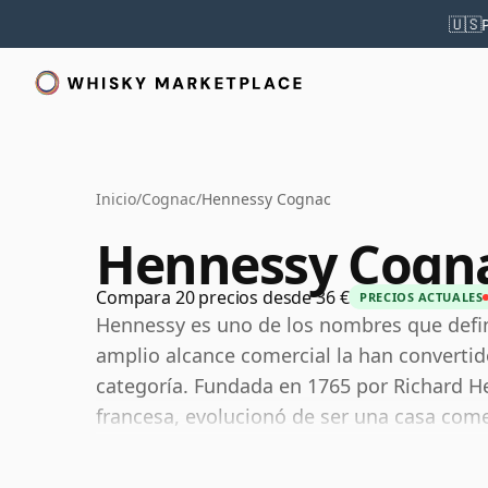
🇺🇸
Inicio
/
Cognac
/
Hennessy Cognac
Hennessy Cogn
Compara 20 precios desde 36 €
PRECIOS ACTUALES
Hennessy es uno de los nombres que define
amplio alcance comercial la han convertido
categoría. Fundada en 1765 por Richard Hen
francesa, evolucionó de ser una casa come
marcas de destilados más reconocibles de
ayudado a dar forma al Coñac mucho más al