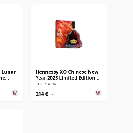
 Lunar
Hennessy XO Chinese New
The
Year 2023 Limited Edition
Cognac
70cl • 40%
214 €
?