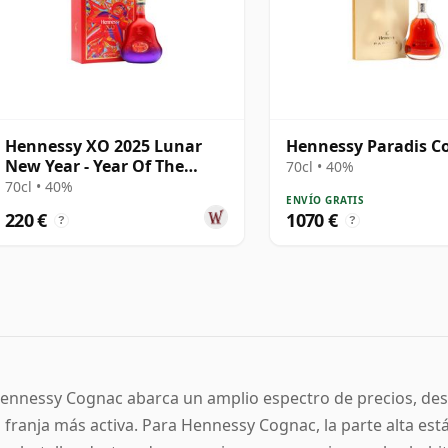
Hennessy XO 2025 Lunar
Hennessy Paradis C
New Year - Year Of The
70cl • 40%
Snake Cognac
70cl • 40%
ENVÍO GRATIS
220 €
1070 €
?
?
ennessy Cognac abarca un amplio espectro de precios, des
a franja más activa. Para Hennessy Cognac, la parte alta es