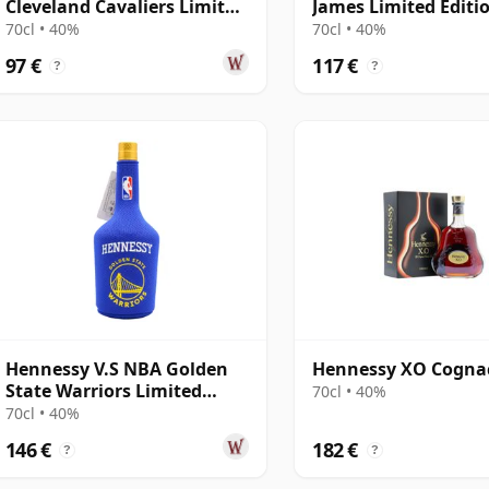
Cleveland Cavaliers Limited
James Limited Editi
Edition Cognac
Cognac
70cl • 40%
70cl • 40%
97 €
117 €
?
?
Hennessy V.S NBA Golden
Hennessy XO Cogna
State Warriors Limited
70cl • 40%
Edition Cognac
70cl • 40%
146 €
182 €
?
?