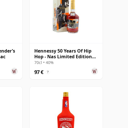
ender’s
Hennessy 50 Years Of Hip
nac
Hop - Nas Limited Edition
VS Cognac
70cl • 40%
97 €
?