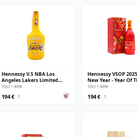
Hennessy V.S NBA Los
Hennessy VSOP 2025
Angeles Lakers Limited
New Year - Year Of 
Edition Cognac
Snake Cognac
70cl • 40%
70cl • 40%
194 €
194 €
?
?