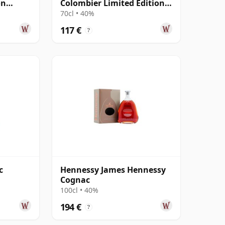
on
Colombier Limited Edition
Cognac
70cl • 40%
117 €
?
c
Hennessy James Hennessy
Cognac
100cl • 40%
194 €
?