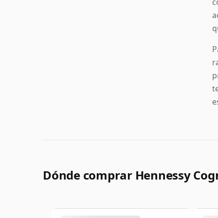
c
a
q
P
r
p
t
e
Dónde comprar Hennessy Cog