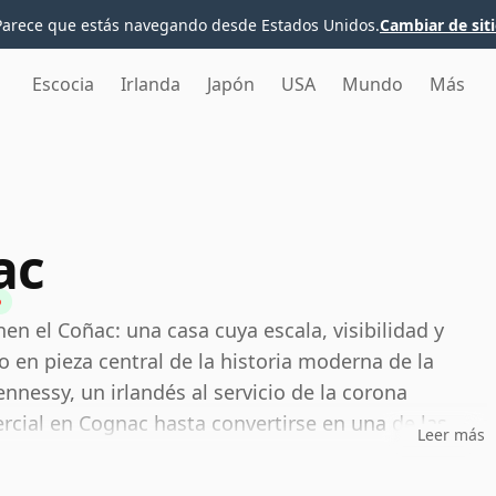
Parece que estás navegando desde Estados Unidos.
Cambiar de sit
Escocia
Irlanda
Japón
USA
Mundo
Más
ac
n el Coñac: una casa cuya escala, visibilidad y
 en pieza central de la historia moderna de la
nessy, un irlandés al servicio de la corona
rcial en Cognac hasta convertirse en una de las
Leer más
l mundo, con un estilo y estructura que han
lá de las fronteras de Francia.