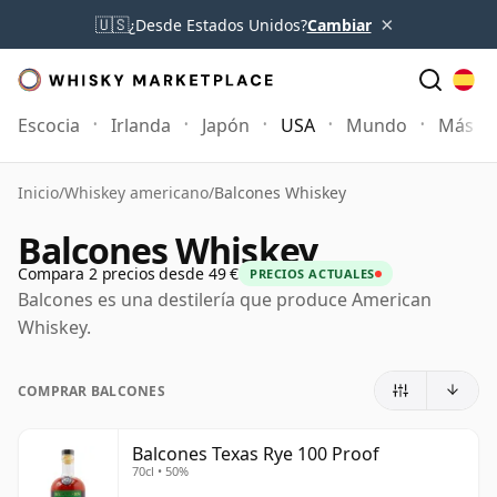
×
🇺🇸
¿Desde Estados Unidos?
Cambiar
Escocia
Irlanda
Japón
USA
Mundo
Más
Inicio
/
Whiskey americano
/
Balcones Whiskey
Balcones Whiskey
Compara 2 precios desde 49 €
PRECIOS ACTUALES
Balcones es una destilería que produce American
Whiskey.
COMPRAR BALCONES
Balcones Texas Rye 100 Proof
70cl • 50%