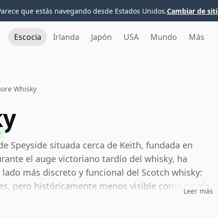
Parece que estás navegando desde Estados Unidos.
Cambiar de sit
Escocia
Irlanda
Japón
USA
Mundo
Más
ore Whisky
ky
 de Speyside situada cerca de Keith, fundada en
ante el auge victoriano tardío del whisky, ha
lado más discreto y funcional del Scotch whisky:
s, pero históricamente menos visible como single
Leer más