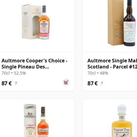
Aultmore Cooper's Choice -
Aultmore Single Mal
Single Pineau Des
Scotland - Parcel #1
Charentes Cask 2010 10
12 años
70cl • 52.5%
70cl • 48%
años
87 €
87 €
?
?