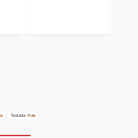
Tostada
2x
11.0x