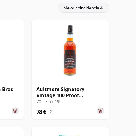
Mejor coincidencia
 Bros
Aultmore Signatory
Vintage 100 Proof
Exceptional Cask Batch
70cl • 57.1%
2009 16 años
78 €
?