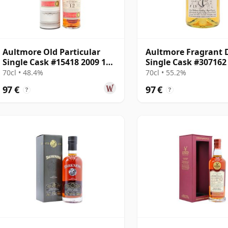
Aultmore Old Particular
Aultmore Fragrant 
Single Cask #15418 2009 12
Single Cask #307162
años
años
70cl • 48.4%
70cl • 55.2%
97 €
97 €
?
?