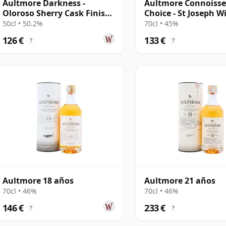
Aultmore Darkness -
Aultmore Connoisse
Oloroso Sherry Cask Finish
Choice - St Joseph W
Single Malt 22 años
Cask 2009 13 años
50cl • 50.2%
70cl • 45%
126 €
133 €
?
?
Aultmore 18 años
Aultmore 21 años
70cl • 46%
70cl • 46%
146 €
233 €
?
?