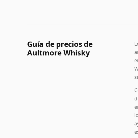
Guía de precios de
L
Aultmore Whisky
a
e
W
s
C
d
e
l
a
e