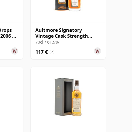
Drops
Aultmore Signatory
 2006 19
Vintage Cask Strength
Collection Single 2011 14
70cl • 61.9%
años
117 €
?