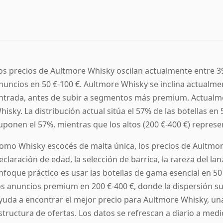
os precios de Aultmore Whisky oscilan actualmente entre 39
nuncios en 50 €-100 €. Aultmore Whisky se inclina actualme
ntrada, antes de subir a segmentos más premium. Actualm
hisky. La distribución actual sitúa el 57% de las botellas en 
uponen el 57%, mientras que los altos (200 €-400 €) represe
omo Whisky escocés de malta única, los precios de Aultmo
eclaración de edad, la selección de barrica, la rareza del la
nfoque práctico es usar las botellas de gama esencial en 5
os anuncios premium en 200 €-400 €, donde la dispersión sue
yuda a encontrar el mejor precio para Aultmore Whisky, una 
structura de ofertas. Los datos se refrescan a diario a medi