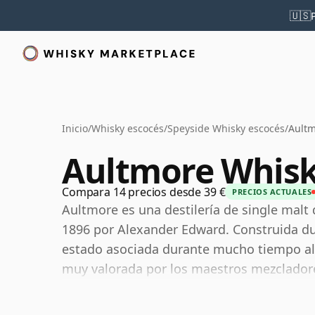
🇺🇸
Inicio
/
Whisky escocés
/
Speyside Whisky escocés
/
Aultm
Aultmore Whis
Compara 14 precios desde 39 €
PRECIOS ACTUALES
Aultmore es una destilería de single malt
1896 por Alexander Edward. Construida dur
estado asociada durante mucho tiempo al 
muy valorada por los maestros mezcladore
malt por derecho propio.