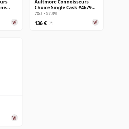
urs
Aultmore Connoisseurs
ine
Choice Single Cask #4679
2009 15 años
70cl • 57.3%
136 €
?