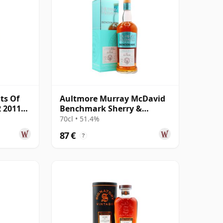
ts Of
Aultmore Murray McDavid
2 2011
Benchmark Sherry &
Amarone Cask 2008 15 años
70cl • 51.4%
87 €
?