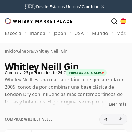
×
🇺🇸
¿Desde Estados Unidos?
Cambiar
Escocia
Irlanda
Japón
USA
Mundo
Más
Inicio
/
Ginebra
/
Whitley Neill Gin
Whitley Neill Gin
Compara 25 precios desde 24 €
PRECIOS ACTUALES
Whitley Neill es una marca británica de gin lanzada en
2005, conocida por combinar una base clásica de
London Dry con influencias más contemporáneas de
frutas y botánicos. El gin original se inspiró en
Leer más
botánicos de origen africano, entre ellos el baobab y el
uchuva, lo que otorgó a la marca un elemento
COMPRAR WHITLEY NEILL
diferenciador en un momento en que el gin premium
comenzaba a ir más allá de los perfiles estrictamente