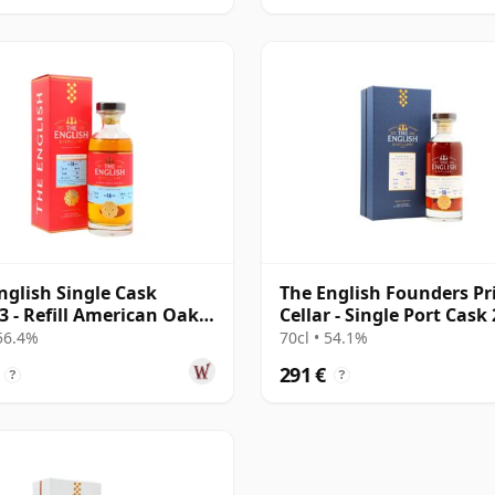
nglish Single Cask
The English Founders Pr
3 - Refill American Oak
Cellar - Single Port Cask
14 años
16 años
 56.4%
70cl • 54.1%
291 €
?
?