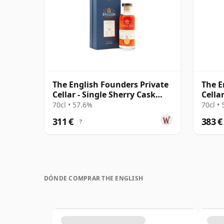
The English Founders Private
The E
Cellar - Single Sherry Cask
Cella
2007 15 años
Singl
70cl • 57.6%
70cl •
311 €
383 €
?
DÓNDE COMPRAR THE ENGLISH