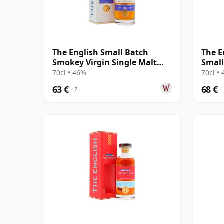
The English Small Batch
The E
Smokey Virgin Single Malt
Small
2012 10 años
11 añ
70cl • 46%
70cl •
63 €
68 €
?