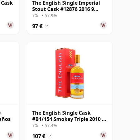
r Cask
The English Single Imperial
Stout Cask #12876 2016 9
años
70cl • 57.9%
97 €
?
e
The English Single Cask
 años
#B1/154 Smokey Triple 2010 8
años
70cl • 57.4%
107 €
?