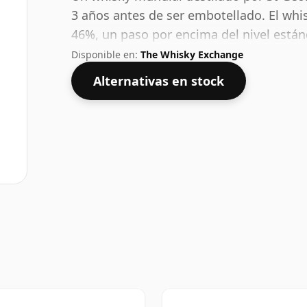
3 años antes de ser embotellado. El whi
46%, un paso por encima del nivel están
botella de facto de 70 cl.
Disponible en:
The Whisky Exchange
Alternativas en stock