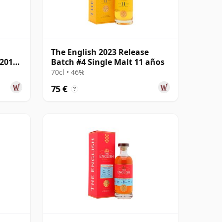
The English 2023 Release
 2012
Batch #4 Single Malt 11 años
70cl • 46%
75 €
?