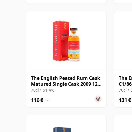
The English Peated Rum Cask
The E
Matured Single Cask 2009 12
C1/86
años
2009 
70cl • 51.4%
70cl •
116 €
131 €
?