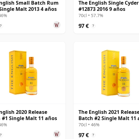
nglish Small Batch Rum
The English Single Cyde
Single Malt 2013 4 años
#12873 2016 9 años
 46%
70cl • 57.7%
97 €
?
?
nglish 2020 Release
The English 2021 Releas
 #1 Single Malt 11 años
Batch #2 Single Malt 11
 46%
70cl • 46%
97 €
?
?