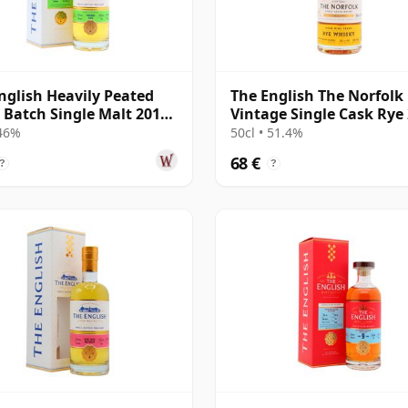
nglish Heavily Peated
The English The Norfolk
 Batch Single Malt 2010
Vintage Single Cask Rye
os
9 años
 46%
50cl • 51.4%
68 €
?
?