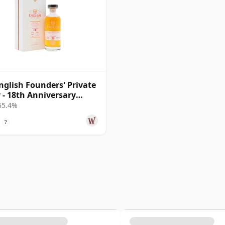
nglish Founders' Private
r - 18th Anniversary
e 2007 18 años
 55.4%
?