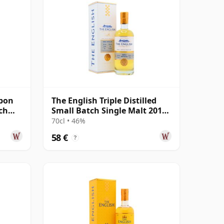
rbon
The English Triple Distilled
ch
Small Batch Single Malt 2013
8 años
70cl • 46%
58 €
?