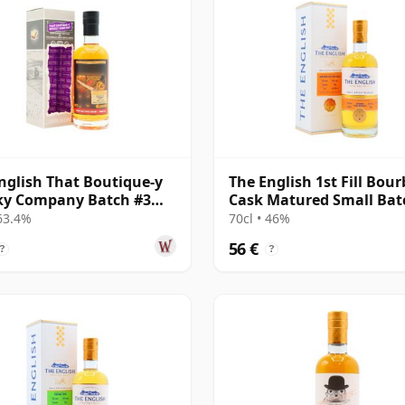
nglish That Boutique-y
The English 1st Fill Bou
ky Company Batch #3
Cask Matured Small Bat
e Mal 2009 12 años
Single M 2016 5 años
 63.4%
70cl • 46%
56 €
?
?