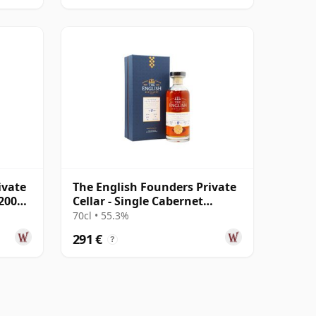
ivate
The English Founders Private
 2007
Cellar - Single Cabernet
Sauvigno 2007 17 años
70cl • 55.3%
291 €
?