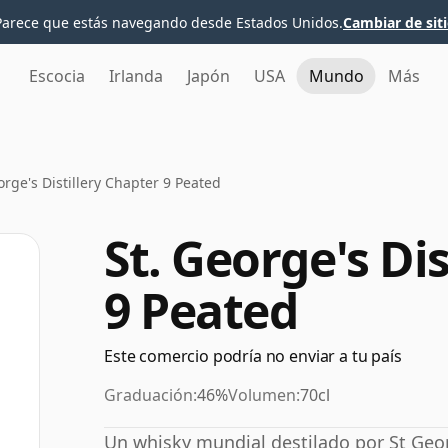
Parece que estás navegando desde Estados Unidos.
Cambiar de sit
Escocia
Irlanda
Japón
USA
Mundo
Más
orge's Distillery Chapter 9 Peated
St. George's Di
9 Peated
Este comercio podría no enviar a tu país
Graduación:
46%
Volumen:
70cl
Un whisky mundial destilado por St Geor