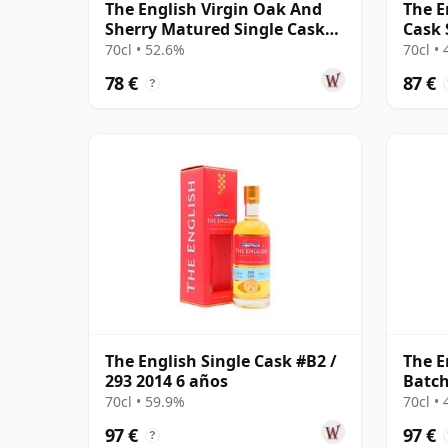
The English Virgin Oak And
The E
Sherry Matured Single Cask
Cask 
2016 4 años
70cl • 52.6%
70cl •
78 €
87 €
?
The English Single Cask #B2 /
The E
293 2014 6 años
Batch
70cl • 59.9%
70cl •
97 €
97 €
?