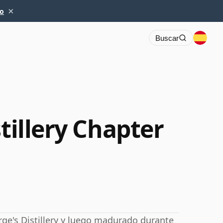
×
io
Buscar
stillery Chapter
ge's Distillery y luego madurado durante