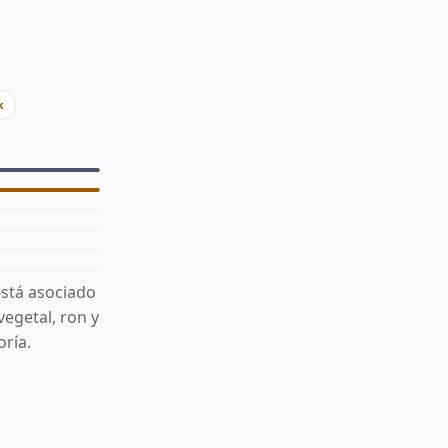
x
está asociado
vegetal, ron y
ría.