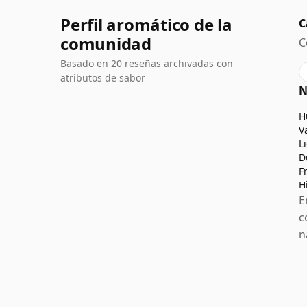
Perfil aromático de la
C
comunidad
C
Basado en 20 reseñas archivadas con
atributos de sabor
N
H
V
L
D
F
H
E
c
n