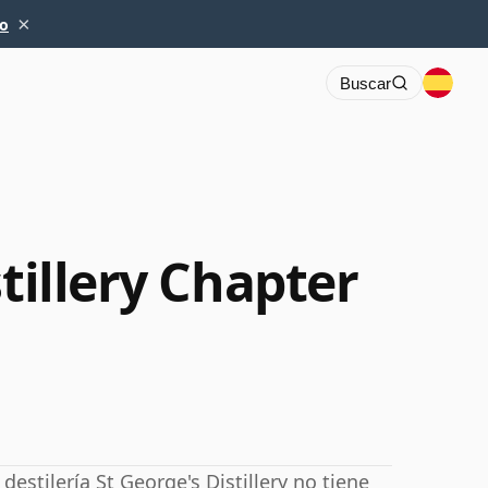
×
io
Buscar
stillery Chapter
estilería St George's Distillery no tiene