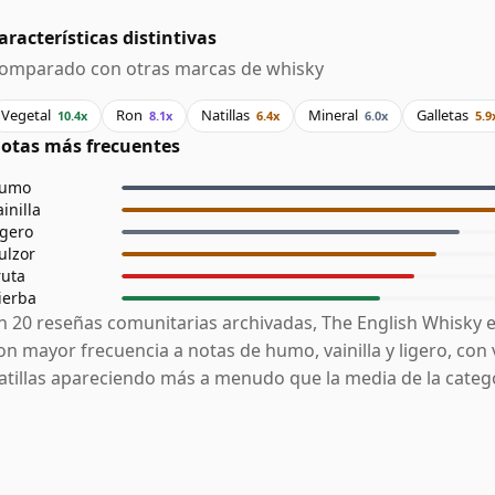
aracterísticas distintivas
omparado con otras marcas de whisky
Vegetal
Ron
Natillas
Mineral
Galletas
10.4x
8.1x
6.4x
6.0x
5.9
otas más frecuentes
umo
ainilla
igero
ulzor
ruta
ierba
n 20 reseñas comunitarias archivadas, The English Whisky 
on mayor frecuencia a notas de humo, vainilla y ligero, con 
atillas apareciendo más a menudo que la media de la catego