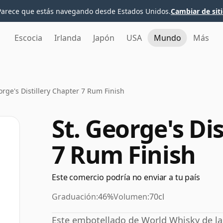
Parece que estás navegando desde Estados Unidos.
Cambiar de sit
Escocia
Irlanda
Japón
USA
Mundo
Más
orge's Distillery Chapter 7 Rum Finish
St. George's Di
7 Rum Finish
Este comercio podría no enviar a tu país
Graduación:
46%
Volumen:
70cl
Este embotellado de World Whisky de la d