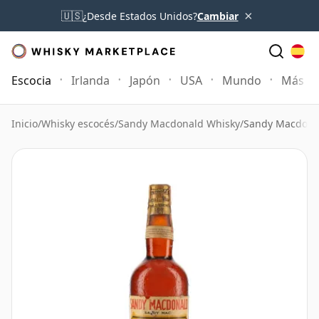
×
🇺🇸
¿Desde Estados Unidos?
Cambiar
Escocia
Irlanda
Japón
USA
Mundo
Más
Inicio
/
Whisky escocés
/
Sandy Macdonald Whisky
/
Sandy Macdonal