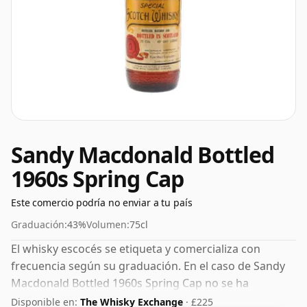
Sandy Macdonald Bottled
1960s Spring Cap
Este comercio podría no enviar a tu país
Graduación:
43%
Volumen:
75cl
El whisky escocés se etiqueta y comercializa con
frecuencia según su graduación. En el caso de Sandy
Macdonald Bottled 1960s Spring Cap no se ha
declarado edad. Embotellado con una graduación
Disponible en:
The Whisky Exchange
· £225