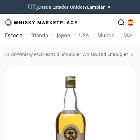
×
🇺🇸
¿Desde Estados Unidos?
Cambiar
Escocia
Irlanda
Japón
USA
Mundo
Más
Inicio
/
Whisky escocés
/
Old Smuggler Whisky
/
Old Smuggler Bottl