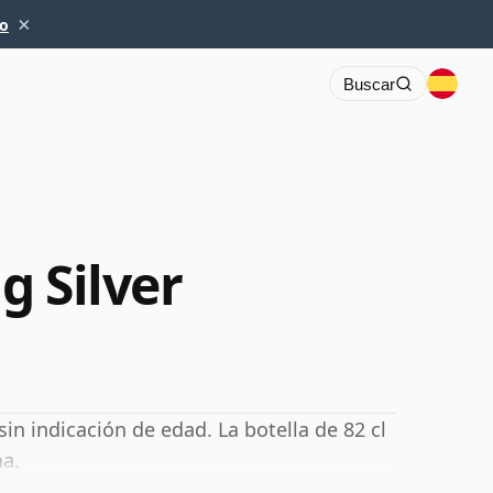
×
io
Buscar
g Silver
in indicación de edad. La botella de 82 cl
na.