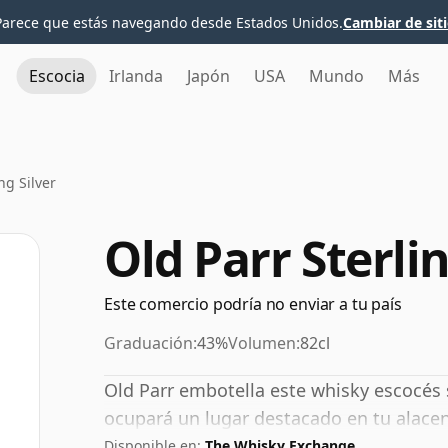
Parece que estás navegando desde Estados Unidos.
Cambiar de sit
Escocia
Irlanda
Japón
USA
Mundo
Más
ng Silver
Old Parr Sterlin
Este comercio podría no enviar a tu país
Graduación:
43%
Volumen:
82cl
Old Parr embotella este whisky escocés s
ocupará un lugar destacado en tu alace
Disponible en:
The Whisky Exchange